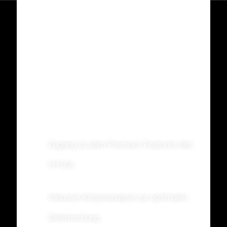
3 MONATE
TRAINING
Starte Jetzt und zahle in den ersten 3
Monaten nur
33€ mtl.
Zugang zu allen Premium Features des
HYGIA
Inklusive Körperanalyse zur optimalen
Zielerreichung