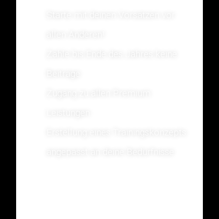
Starte mit deinen Vorsätzen vor
allen Anderen!
Zahle bis Ende des Jahres keine
Beiträge
Zugang zu allen Premium
Leistungen
Erstellung eines Trainingskonzepts
angepasst an deine Bedürfnisse
Verlängert bis zum 30.11.2024