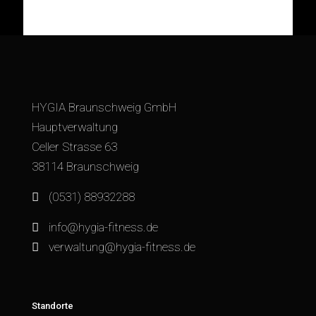
HYGIA Braunschweig GmbH
Hauptverwaltung
Celler Strasse 63
38114 Braunschweig
(0531) 88932288
info@hygia-fitness.de
verwaltung@hygia-fitness.de
Standorte